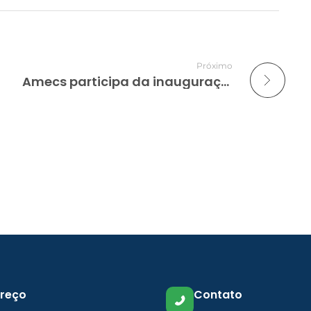
Próximo
Amecs participa da inauguração da nova estrutura de atendimento do Hospital Virvi Ramos
reço
Contato